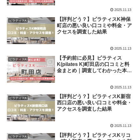
2025.11.13
【評判どう？】ピラティスK神保
ピラティスK
町店の悪い良い口コミや料金・ア
クセスを調査した結果
2025.11.13
【予約前に必見】ピラティス
ピラティスK
K(pilates K)町田店の口コミと料
金まとめ｜調査してわかった本当
の評判
2025.11.13
【評判どう？】ピラティスK新宿
ピラティスK
西口店の悪い良い口コミや料金・
アクセスを調査した結果
2025.11.13
【評判どう？】ピラティスKリコ
ピラティスK