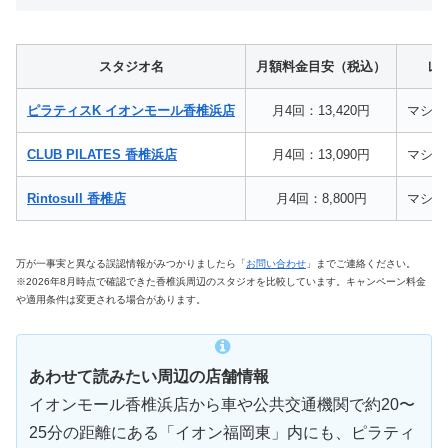
スタジオ名
月額料金目安（税込）
レ
ピラティスK イオンモール香椎浜店
月4回：13,420円
マシン
CLUB PILATES 香椎浜店
月4回：13,090円
マシン
Rintosull 香椎店
月4回：8,800円
マシン
万が一事実と異なる誤認情報がみつかりましたら「
お問い合わせ
」までご連絡ください。
※2026年8月時点で確認できた香椎浜周辺のスタジオを比較しています。キャンペーン料金
や適用条件は変更される場合があります。
あわせて読みたい周辺の店舗情報
イオンモール香椎浜店から車や公共交通機関で約20〜
25分の距離にある「イオン福岡東」内にも、ピラティ