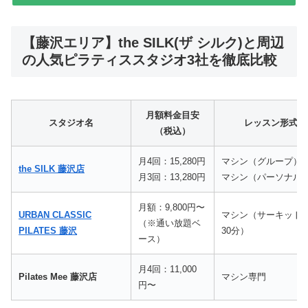
【藤沢エリア】the SILK(ザ シルク)と周辺
の人気ピラティススタジオ3社を徹底比較
月額料金目安
スタジオ名
レッスン形式
（税込）
月4回：15,280円
マシン（グループ）
the SILK 藤沢店
月3回：13,280円
マシン（パーソナル
月額：9,800円〜
URBAN CLASSIC
マシン（サーキット
（※通い放題ベ
PILATES 藤沢
30分）
ース）
月4回：11,000
Pilates Mee 藤沢店
マシン専門
円〜